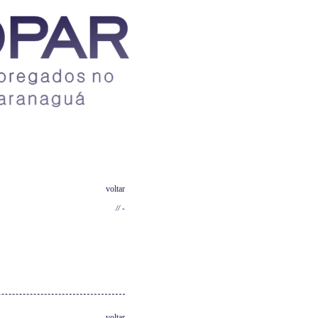
Contato
voltar
// -
voltar