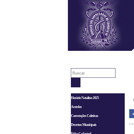
Início
Horário Natalino 2025
Acordos
Convenções Coletivas
Decretos Municipais
Ficha Cadastral